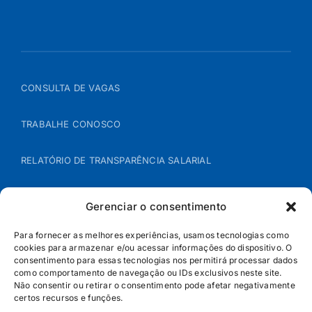
CONSULTA DE VAGAS
TRABALHE CONOSCO
RELATÓRIO DE TRANSPARÊNCIA SALARIAL
ÁREA DO REPRESENTANTE – B2B
Gerenciar o consentimento
POLÍTICA DE COOKIES
Para fornecer as melhores experiências, usamos tecnologias como
cookies para armazenar e/ou acessar informações do dispositivo. O
consentimento para essas tecnologias nos permitirá processar dados
POLÍTICA DE PRIVACIDADE
como comportamento de navegação ou IDs exclusivos neste site.
Não consentir ou retirar o consentimento pode afetar negativamente
certos recursos e funções.