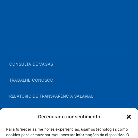
CONSULTA DE VAGAS
TRABALHE CONOSCO
RELATÓRIO DE TRANSPARÊNCIA SALARIAL
ÁREA DO REPRESENTANTE – B2B
Gerenciar o consentimento
POLÍTICA DE COOKIES
Para fornecer as melhores experiências, usamos tecnologias como
cookies para armazenar e/ou acessar informações do dispositivo. O