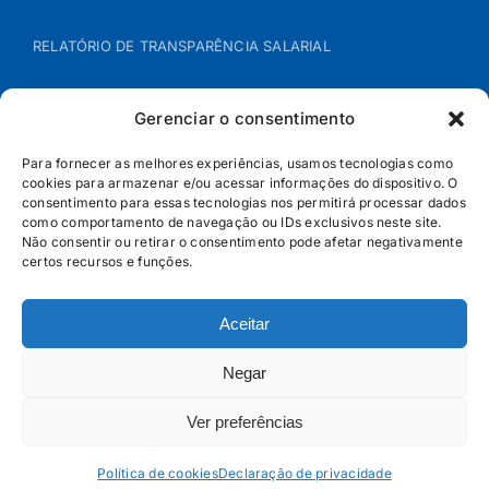
RELATÓRIO DE TRANSPARÊNCIA SALARIAL
ÁREA DO REPRESENTANTE – B2B
Gerenciar o consentimento
POLÍTICA DE COOKIES
Para fornecer as melhores experiências, usamos tecnologias como
cookies para armazenar e/ou acessar informações do dispositivo. O
consentimento para essas tecnologias nos permitirá processar dados
POLÍTICA DE PRIVACIDADE
como comportamento de navegação ou IDs exclusivos neste site.
Não consentir ou retirar o consentimento pode afetar negativamente
certos recursos e funções.
Aceitar
Negar
Ver preferências
© Jandaia - 2026 · Todos os direitos reservados | SAC
0800 160 5656
Política de cookies
Declaração de privacidade