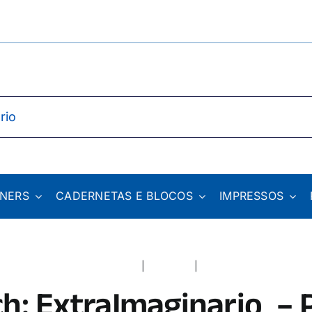
NNERS
CADERNETAS E BLOCOS
IMPRESSOS
Home
Catálogo
h: ExtraImaginario – 