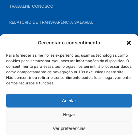
TRABALHE CONOSCO
RELATÓRIO DE TRANSPARÊNCIA SALARIAL
ÁREA DO REPRESENTANTE – B2B
Gerenciar o consentimento
POLÍTICA DE COOKIES
Para fornecer as melhores experiências, usamos tecnologias como
cookies para armazenar e/ou acessar informações do dispositivo. O
consentimento para essas tecnologias nos permitirá processar dados
POLÍTICA DE PRIVACIDADE
como comportamento de navegação ou IDs exclusivos neste site.
Não consentir ou retirar o consentimento pode afetar negativamente
certos recursos e funções.
Aceitar
Negar
Ver preferências
© Jandaia - 2026 · Todos os direitos reservados | SAC