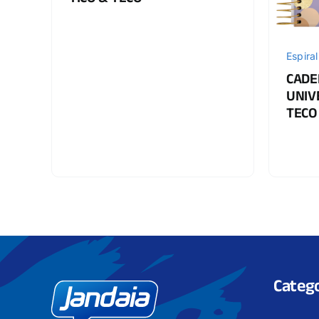
TICO & TECO
Espiral
CADE
UNIVE
TECO
Catego