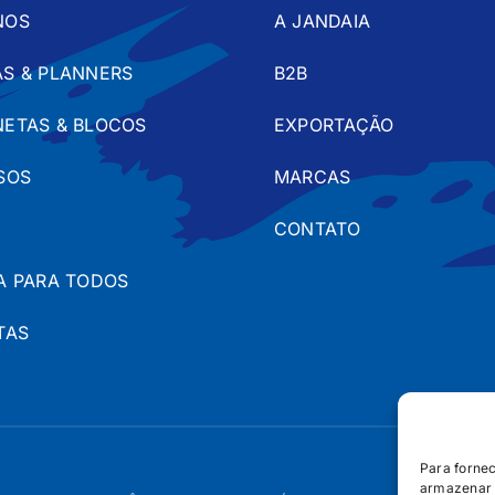
NOS
A JANDAIA
S & PLANNERS
B2B
ETAS & BLOCOS
EXPORTAÇÃO
SOS
MARCAS
CONTATO
A PARA TODOS
TAS
Para forne
armazenar 