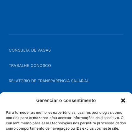
CONSULTA DE VAGAS
TRABALHE CONOSCO
RELATÓRIO DE TRANSPARÊNCIA SALARIAL
ÁREA DO REPRESENTANTE – B2B
Gerenciar o consentimento
POLÍTICA DE COOKIES
Para fornecer as melhores experiências, usamos tecnologias como
cookies para armazenar e/ou acessar informações do dispositivo. O
consentimento para essas tecnologias nos permitirá processar dados
POLÍTICA DE PRIVACIDADE
como comportamento de navegação ou IDs exclusivos neste site.