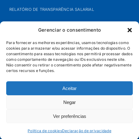
RELATÓRIO DE TRANSPARÊNCIA SALARIAL
ÁREA DO REPRESENTANTE – B2B
Gerenciar o consentimento
POLÍTICA DE COOKIES
Para fornecer as melhores experiências, usamos tecnologias como
cookies para armazenar e/ou acessar informações do dispositivo. O
consentimento para essas tecnologias nos permitirá processar dados
POLÍTICA DE PRIVACIDADE
como comportamento de navegação ou IDs exclusivos neste site.
Não consentir ou retirar o consentimento pode afetar negativamente
certos recursos e funções.
Aceitar
Negar
Ver preferências
© Jandaia - 2026 · Todos os direitos reservados | SAC
0800 160 5656
Política de cookies
Declaração de privacidade