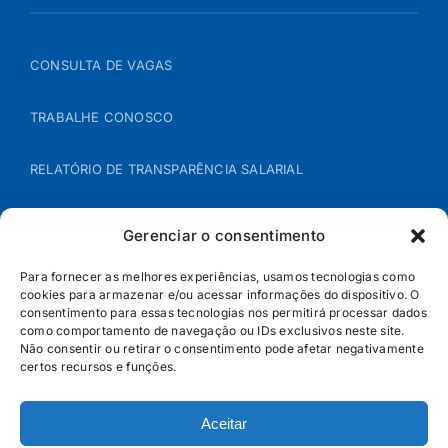
CONSULTA DE VAGAS
TRABALHE CONOSCO
RELATÓRIO DE TRANSPARÊNCIA SALARIAL
ÁREA DO REPRESENTANTE – B2B
Gerenciar o consentimento
POLÍTICA DE COOKIES
Para fornecer as melhores experiências, usamos tecnologias como
cookies para armazenar e/ou acessar informações do dispositivo. O
consentimento para essas tecnologias nos permitirá processar dados
POLÍTICA DE PRIVACIDADE
como comportamento de navegação ou IDs exclusivos neste site.
Não consentir ou retirar o consentimento pode afetar negativamente
certos recursos e funções.
Aceitar