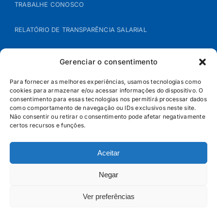
TRABALHE CONOSCO
RELATÓRIO DE TRANSPARÊNCIA SALARIAL
ÁREA DO REPRESENTANTE – B2B
Gerenciar o consentimento
POLÍTICA DE COOKIES
Para fornecer as melhores experiências, usamos tecnologias como
cookies para armazenar e/ou acessar informações do dispositivo. O
consentimento para essas tecnologias nos permitirá processar dados
POLÍTICA DE PRIVACIDADE
como comportamento de navegação ou IDs exclusivos neste site.
Não consentir ou retirar o consentimento pode afetar negativamente
certos recursos e funções.
Aceitar
Negar
Ver preferências
© Jandaia - 2026 · Todos os direitos reservados | SAC
0800 160 5656