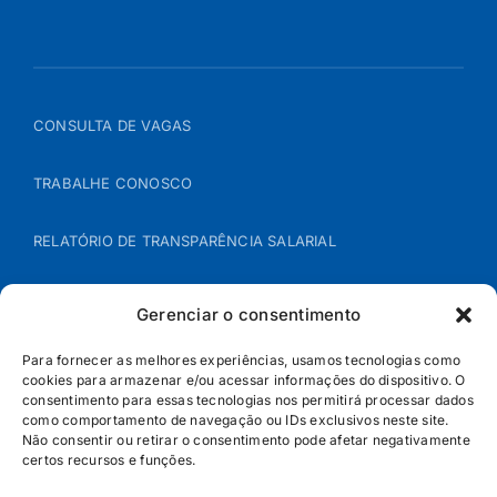
CONSULTA DE VAGAS
TRABALHE CONOSCO
RELATÓRIO DE TRANSPARÊNCIA SALARIAL
ÁREA DO REPRESENTANTE – B2B
Gerenciar o consentimento
POLÍTICA DE COOKIES
Para fornecer as melhores experiências, usamos tecnologias como
cookies para armazenar e/ou acessar informações do dispositivo. O
consentimento para essas tecnologias nos permitirá processar dados
POLÍTICA DE PRIVACIDADE
como comportamento de navegação ou IDs exclusivos neste site.
Não consentir ou retirar o consentimento pode afetar negativamente
certos recursos e funções.