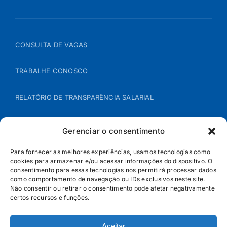
CONSULTA DE VAGAS
TRABALHE CONOSCO
RELATÓRIO DE TRANSPARÊNCIA SALARIAL
ÁREA DO REPRESENTANTE – B2B
Gerenciar o consentimento
POLÍTICA DE COOKIES
Para fornecer as melhores experiências, usamos tecnologias como
cookies para armazenar e/ou acessar informações do dispositivo. O
consentimento para essas tecnologias nos permitirá processar dados
POLÍTICA DE PRIVACIDADE
como comportamento de navegação ou IDs exclusivos neste site.
Não consentir ou retirar o consentimento pode afetar negativamente
certos recursos e funções.
Aceitar