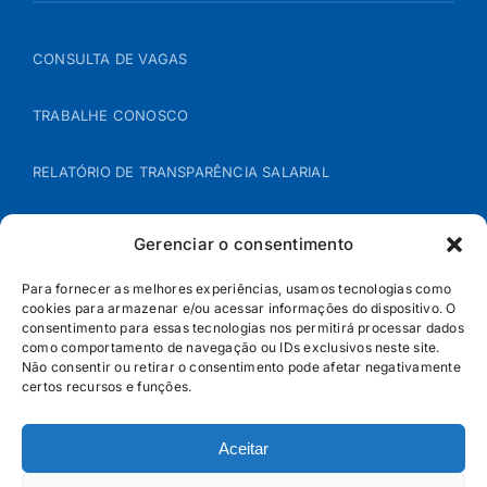
CONSULTA DE VAGAS
TRABALHE CONOSCO
RELATÓRIO DE TRANSPARÊNCIA SALARIAL
ÁREA DO REPRESENTANTE – B2B
Gerenciar o consentimento
POLÍTICA DE COOKIES
Para fornecer as melhores experiências, usamos tecnologias como
cookies para armazenar e/ou acessar informações do dispositivo. O
consentimento para essas tecnologias nos permitirá processar dados
POLÍTICA DE PRIVACIDADE
como comportamento de navegação ou IDs exclusivos neste site.
Não consentir ou retirar o consentimento pode afetar negativamente
certos recursos e funções.
Aceitar