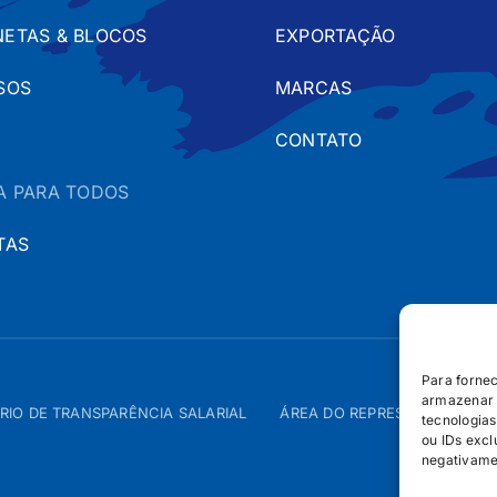
ETAS & BLOCOS
EXPORTAÇÃO
SOS
MARCAS
CONTATO
A PARA TODOS
TAS
Para forne
armazenar 
RIO DE TRANSPARÊNCIA SALARIAL
ÁREA DO REPRESENTANTE – 
tecnologia
ou IDs excl
negativame