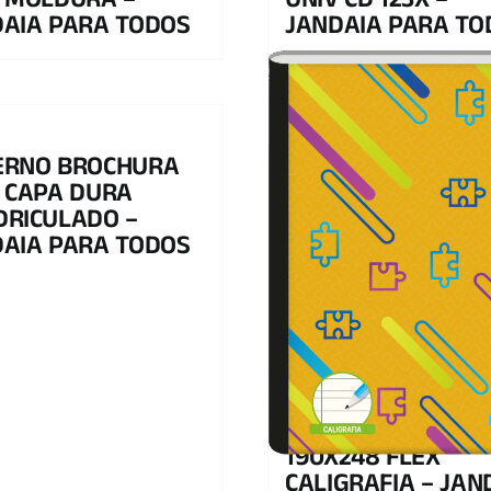
 MOLDURA –
UNIV CD 123X –
AIA PARA TODOS
JANDAIA PARA TO
ERNO BROCHURA
 CAPA DURA
DRICULADO –
AIA PARA TODOS
CADERNO BROCHU
190X248 FLEX
CALIGRAFIA – JAN