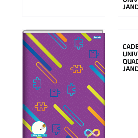
UNIV
JAND
CAD
UNIV
QUA
JAND