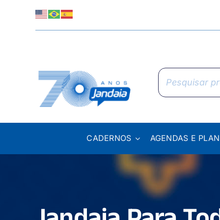
Skip
to
content
Pesquisar
produtos
CADERNOS
AGENDAS E PLA