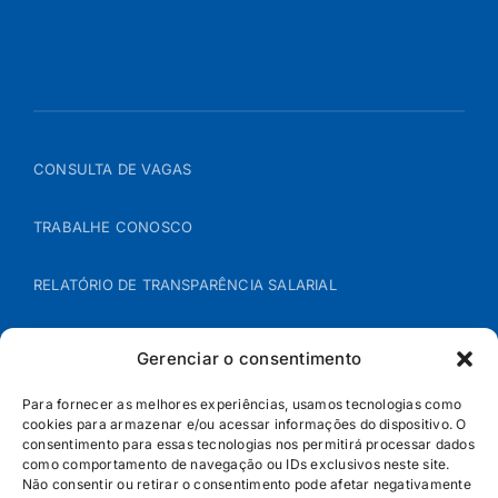
CONSULTA DE VAGAS
TRABALHE CONOSCO
RELATÓRIO DE TRANSPARÊNCIA SALARIAL
ÁREA DO REPRESENTANTE – B2B
Gerenciar o consentimento
POLÍTICA DE COOKIES
Para fornecer as melhores experiências, usamos tecnologias como
cookies para armazenar e/ou acessar informações do dispositivo. O
consentimento para essas tecnologias nos permitirá processar dados
POLÍTICA DE PRIVACIDADE
como comportamento de navegação ou IDs exclusivos neste site.
Não consentir ou retirar o consentimento pode afetar negativamente