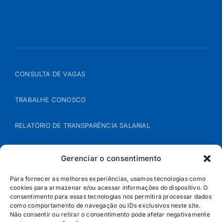
CONSULTA DE VAGAS
TRABALHE CONOSCO
RELATÓRIO DE TRANSPARÊNCIA SALARIAL
ÁREA DO REPRESENTANTE – B2B
Gerenciar o consentimento
POLÍTICA DE COOKIES
Para fornecer as melhores experiências, usamos tecnologias como
cookies para armazenar e/ou acessar informações do dispositivo. O
consentimento para essas tecnologias nos permitirá processar dados
POLÍTICA DE PRIVACIDADE
como comportamento de navegação ou IDs exclusivos neste site.
Não consentir ou retirar o consentimento pode afetar negativamente