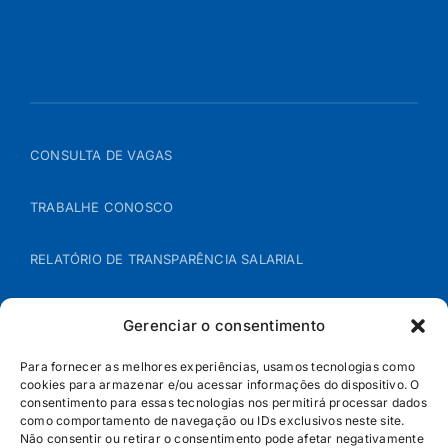
CONSULTA DE VAGAS
TRABALHE CONOSCO
RELATÓRIO DE TRANSPARÊNCIA SALARIAL
ÁREA DO REPRESENTANTE – B2B
Gerenciar o consentimento
POLÍTICA DE COOKIES
Para fornecer as melhores experiências, usamos tecnologias como
cookies para armazenar e/ou acessar informações do dispositivo. O
consentimento para essas tecnologias nos permitirá processar dados
POLÍTICA DE PRIVACIDADE
como comportamento de navegação ou IDs exclusivos neste site.
Não consentir ou retirar o consentimento pode afetar negativamente