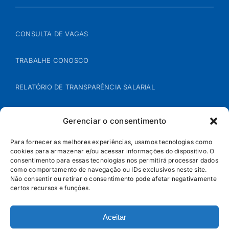
CONSULTA DE VAGAS
TRABALHE CONOSCO
RELATÓRIO DE TRANSPARÊNCIA SALARIAL
ÁREA DO REPRESENTANTE – B2B
Gerenciar o consentimento
POLÍTICA DE COOKIES
Para fornecer as melhores experiências, usamos tecnologias como
cookies para armazenar e/ou acessar informações do dispositivo. O
consentimento para essas tecnologias nos permitirá processar dados
POLÍTICA DE PRIVACIDADE
como comportamento de navegação ou IDs exclusivos neste site.
Não consentir ou retirar o consentimento pode afetar negativamente
certos recursos e funções.
Aceitar