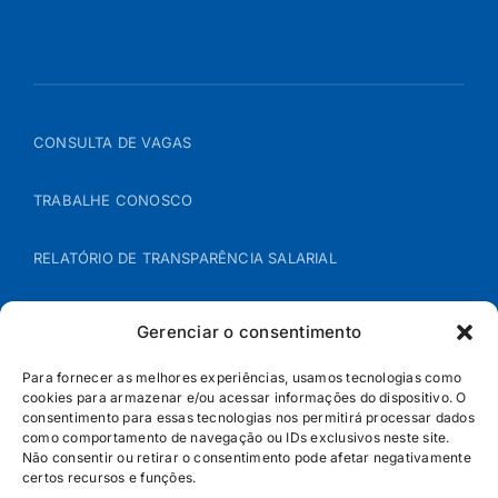
CONSULTA DE VAGAS
TRABALHE CONOSCO
RELATÓRIO DE TRANSPARÊNCIA SALARIAL
ÁREA DO REPRESENTANTE – B2B
Gerenciar o consentimento
POLÍTICA DE COOKIES
Para fornecer as melhores experiências, usamos tecnologias como
cookies para armazenar e/ou acessar informações do dispositivo. O
consentimento para essas tecnologias nos permitirá processar dados
POLÍTICA DE PRIVACIDADE
como comportamento de navegação ou IDs exclusivos neste site.
Não consentir ou retirar o consentimento pode afetar negativamente
certos recursos e funções.