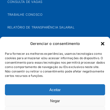
CONSULTA DE VAGAS
TRABALHE CONOSCO
RELATÓRIO DE TRANSPARÊNCIA SALARIAL
ÁREA DO REPRESENTANTE – B2B
Gerenciar o consentimento
POLÍTICA DE COOKIES
Para fornecer as melhores experiências, usamos tecnologias como
cookies para armazenar e/ou acessar informações do dispositivo. O
consentimento para essas tecnologias nos permitirá processar dados
POLÍTICA DE PRIVACIDADE
como comportamento de navegação ou IDs exclusivos neste site.
Não consentir ou retirar o consentimento pode afetar negativamente
certos recursos e funções.
Aceitar
Negar