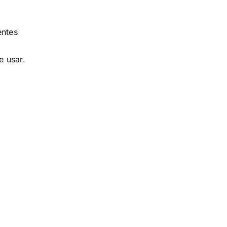
entes
e usar.