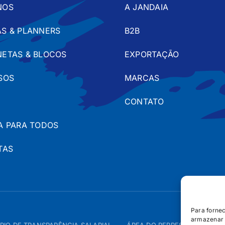
NOS
A JANDAIA
S & PLANNERS
B2B
ETAS & BLOCOS
EXPORTAÇÃO
SOS
MARCAS
CONTATO
A PARA TODOS
TAS
Para forne
armazenar 
RIO DE TRANSPARÊNCIA SALARIAL
ÁREA DO REPRESENTANTE – 