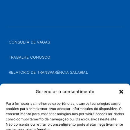
CONSULTA DE VAGAS
TRABALHE CONOSCO
RELATÓRIO DE TRANSPARÊNCIA SALARIAL
ÁREA DO REPRESENTANTE – B2B
Gerenciar o consentimento
POLÍTICA DE COOKIES
Para fornecer as melhores experiências, usamos tecnologias como
cookies para armazenar e/ou acessar informações do dispositivo. O
consentimento para essas tecnologias nos permitirá processar dados
POLÍTICA DE PRIVACIDADE
como comportamento de navegação ou IDs exclusivos neste site.
Não consentir ou retirar o consentimento pode afetar negativamente
certos recursos e funções.