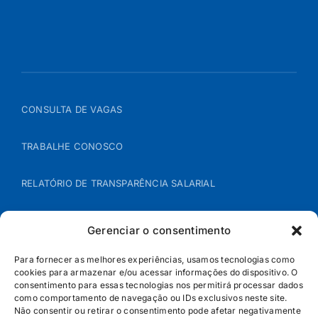
CONSULTA DE VAGAS
TRABALHE CONOSCO
RELATÓRIO DE TRANSPARÊNCIA SALARIAL
ÁREA DO REPRESENTANTE – B2B
Gerenciar o consentimento
POLÍTICA DE COOKIES
Para fornecer as melhores experiências, usamos tecnologias como
cookies para armazenar e/ou acessar informações do dispositivo. O
consentimento para essas tecnologias nos permitirá processar dados
POLÍTICA DE PRIVACIDADE
como comportamento de navegação ou IDs exclusivos neste site.
Não consentir ou retirar o consentimento pode afetar negativamente