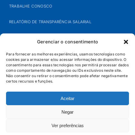
TRABALHE CONOSCO
RELATÓRIO DE TRANSPARÊNCIA SALARIAL
ÁREA DO REPRESENTANTE – B2B
Gerenciar o consentimento
POLÍTICA DE COOKIES
Para fornecer as melhores experiências, usamos tecnologias como
cookies para armazenar e/ou acessar informações do dispositivo. O
consentimento para essas tecnologias nos permitirá processar dados
POLÍTICA DE PRIVACIDADE
como comportamento de navegação ou IDs exclusivos neste site.
Não consentir ou retirar o consentimento pode afetar negativamente
certos recursos e funções.
Aceitar
Negar
Ver preferências
© Jandaia - 2026 · Todos os direitos reservados | SAC