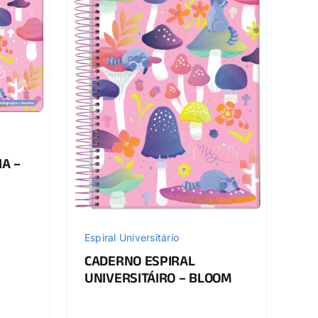
A –
Espiral Universitário
CADERNO ESPIRAL
UNIVERSITÁIRO – BLOOM