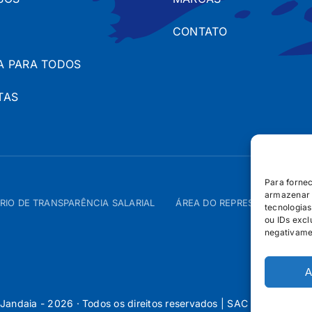
CONTATO
A PARA TODOS
TAS
Para forne
armazenar 
RIO DE TRANSPARÊNCIA SALARIAL
ÁREA DO REPRESENTANTE – 
tecnologia
ou IDs excl
negativame
A
Jandaia - 2026 · Todos os direitos reservados | SAC 0800 160 5