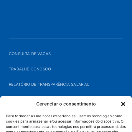
CONSULTA DE VAGAS
TRABALHE CONOSCO
RELATÓRIO DE TRANSPARÊNCIA SALARIAL
ÁREA DO REPRESENTANTE – B2B
Gerenciar o consentimento
POLÍTICA DE COOKIES
Para fornecer as melhores experiências, usamos tecnologias como
cookies para armazenar e/ou acessar informações do dispositivo. O
consentimento para essas tecnologias nos permitirá processar dados
POLÍTICA DE PRIVACIDADE
como comportamento de navegação ou IDs exclusivos neste site.