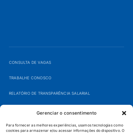
CONSULTA DE VAGAS
TRABALHE CONOSCO
RELATÓRIO DE TRANSPARÊNCIA SALARIAL
ÁREA DO REPRESENTANTE – B2B
Gerenciar o consentimento
POLÍTICA DE COOKIES
Para fornecer as melhores experiências, usamos tecnologias como
cookies para armazenar e/ou acessar informações do dispositivo. O