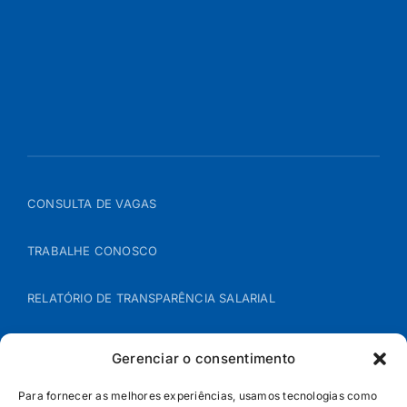
CONSULTA DE VAGAS
TRABALHE CONOSCO
RELATÓRIO DE TRANSPARÊNCIA SALARIAL
ÁREA DO REPRESENTANTE – B2B
Gerenciar o consentimento
POLÍTICA DE COOKIES
Para fornecer as melhores experiências, usamos tecnologias como