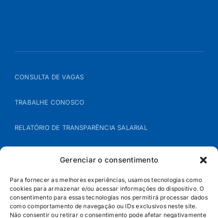
CONSULTA DE VAGAS
TRABALHE CONOSCO
RELATÓRIO DE TRANSPARÊNCIA SALARIAL
ÁREA DO REPRESENTANTE – B2B
Gerenciar o consentimento
POLÍTICA DE COOKIES
Para fornecer as melhores experiências, usamos tecnologias como
cookies para armazenar e/ou acessar informações do dispositivo. O
consentimento para essas tecnologias nos permitirá processar dados
POLÍTICA DE PRIVACIDADE
como comportamento de navegação ou IDs exclusivos neste site.
Não consentir ou retirar o consentimento pode afetar negativamente