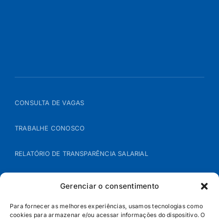
CONSULTA DE VAGAS
TRABALHE CONOSCO
RELATÓRIO DE TRANSPARÊNCIA SALARIAL
ÁREA DO REPRESENTANTE – B2B
Gerenciar o consentimento
POLÍTICA DE COOKIES
Para fornecer as melhores experiências, usamos tecnologias como
cookies para armazenar e/ou acessar informações do dispositivo. O