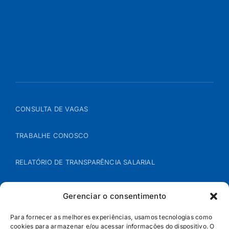
CONSULTA DE VAGAS
TRABALHE CONOSCO
RELATÓRIO DE TRANSPARÊNCIA SALARIAL
ÁREA DO REPRESENTANTE – B2B
Gerenciar o consentimento
POLÍTICA DE COOKIES
Para fornecer as melhores experiências, usamos tecnologias como
cookies para armazenar e/ou acessar informações do dispositivo. O