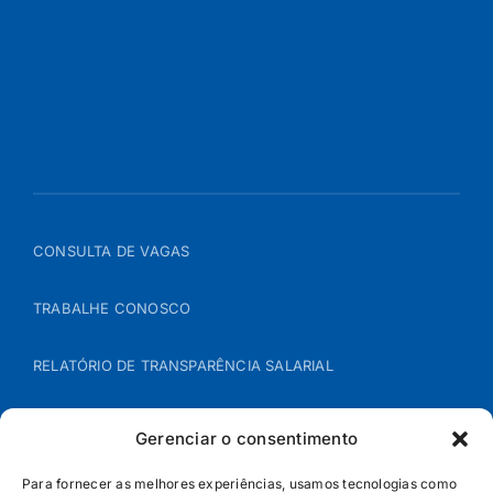
CONSULTA DE VAGAS
TRABALHE CONOSCO
RELATÓRIO DE TRANSPARÊNCIA SALARIAL
ÁREA DO REPRESENTANTE – B2B
Gerenciar o consentimento
POLÍTICA DE COOKIES
Para fornecer as melhores experiências, usamos tecnologias como