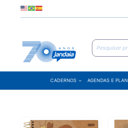
Skip
to
content
Pesquisar
produtos
CADERNOS
AGENDAS E PLA