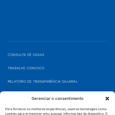
CONSULTA DE VAGAS
TRABALHE CONOSCO
RELATÓRIO DE TRANSPARÊNCIA SALARIAL
ÁREA DO REPRESENTANTE – B2B
Gerenciar o consentimento
POLÍTICA DE COOKIES
Para fornecer as melhores experiências, usamos tecnologias como
cookies para armazenar e/ou acessar informações do dispositivo. O