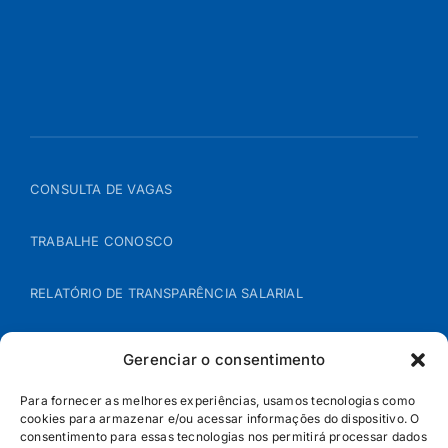
CONSULTA DE VAGAS
TRABALHE CONOSCO
RELATÓRIO DE TRANSPARÊNCIA SALARIAL
ÁREA DO REPRESENTANTE – B2B
Gerenciar o consentimento
POLÍTICA DE COOKIES
Para fornecer as melhores experiências, usamos tecnologias como
cookies para armazenar e/ou acessar informações do dispositivo. O
consentimento para essas tecnologias nos permitirá processar dados