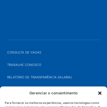
CONSULTA DE VAGAS
TRABALHE CONOSCO
RELATÓRIO DE TRANSPARÊNCIA SALARIAL
ÁREA DO REPRESENTANTE – B2B
Gerenciar o consentimento
POLÍTICA DE COOKIES
Para fornecer as melhores experiências, usamos tecnologias como