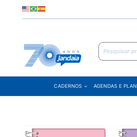
Skip
to
content
Pesquisar
produtos
CADERNOS
AGENDAS E PLA