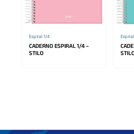
Espiral 1/4
Espiral
CADERNO ESPIRAL 1/4 –
CADE
STILO
STIL