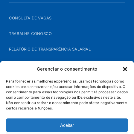
CONSULTA DE VAGAS
TRABALHE CONOSCO
RELATÓRIO DE TRANSPARÊNCIA SALARIAL
ÁREA DO REPRESENTANTE – B2B
Gerenciar o consentimento
POLÍTICA DE COOKIES
Para fornecer as melhores experiências, usamos tecnologias como
cookies para armazenar e/ou acessar informações do dispositivo. O
consentimento para essas tecnologias nos permitirá processar dados
POLÍTICA DE PRIVACIDADE
como comportamento de navegação ou IDs exclusivos neste site.
Não consentir ou retirar o consentimento pode afetar negativamente
certos recursos e funções.
Aceitar