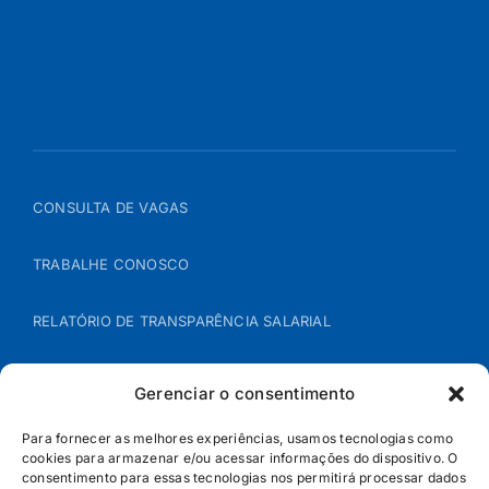
CONSULTA DE VAGAS
TRABALHE CONOSCO
RELATÓRIO DE TRANSPARÊNCIA SALARIAL
ÁREA DO REPRESENTANTE – B2B
Gerenciar o consentimento
POLÍTICA DE COOKIES
Para fornecer as melhores experiências, usamos tecnologias como
cookies para armazenar e/ou acessar informações do dispositivo. O
consentimento para essas tecnologias nos permitirá processar dados