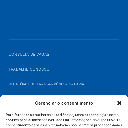
CONSULTA DE VAGAS
TRABALHE CONOSCO
RELATÓRIO DE TRANSPARÊNCIA SALARIAL
ÁREA DO REPRESENTANTE – B2B
Gerenciar o consentimento
POLÍTICA DE COOKIES
Para fornecer as melhores experiências, usamos tecnologias como
cookies para armazenar e/ou acessar informações do dispositivo. O
consentimento para essas tecnologias nos permitirá processar dados