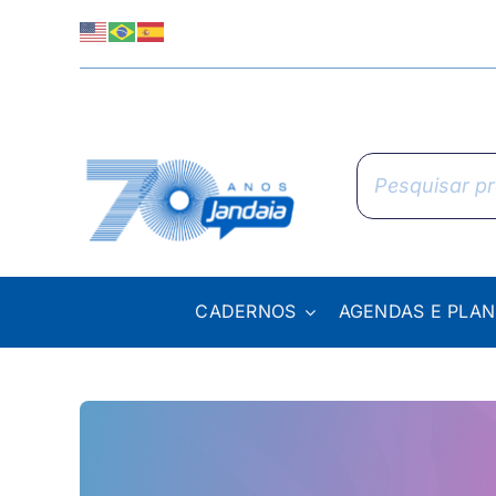
Skip
to
content
Pesquisar
produtos
CADERNOS
AGENDAS E PLA