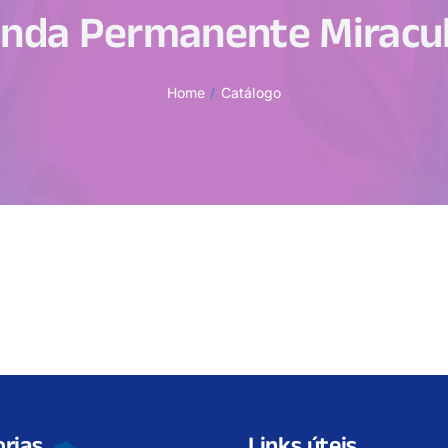
nda Permanente Miracu
Home
Catálogo