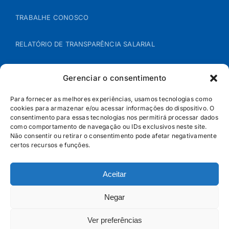
TRABALHE CONOSCO
RELATÓRIO DE TRANSPARÊNCIA SALARIAL
ÁREA DO REPRESENTANTE – B2B
Gerenciar o consentimento
POLÍTICA DE COOKIES
Para fornecer as melhores experiências, usamos tecnologias como
cookies para armazenar e/ou acessar informações do dispositivo. O
consentimento para essas tecnologias nos permitirá processar dados
POLÍTICA DE PRIVACIDADE
como comportamento de navegação ou IDs exclusivos neste site.
Não consentir ou retirar o consentimento pode afetar negativamente
certos recursos e funções.
Aceitar
Negar
Ver preferências
© Jandaia - 2026 · Todos os direitos reservados | SAC