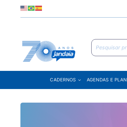
Skip
to
content
Pesquisar
produtos
CADERNOS
AGENDAS E PLA