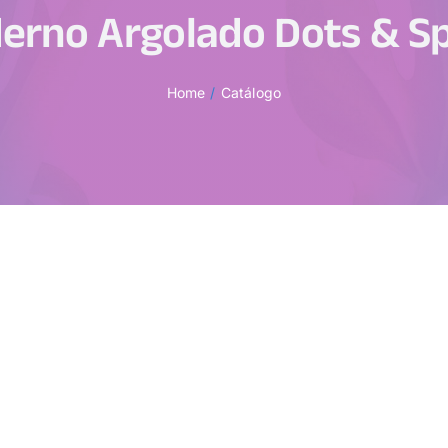
erno Argolado Dots & S
Home
Catálogo