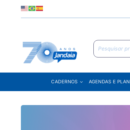
Skip
to
content
Pesquisar
produtos
CADERNOS
AGENDAS E PLA