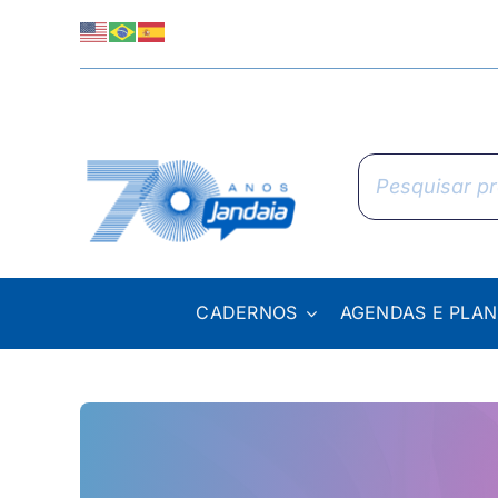
Skip
to
content
Pesquisar
produtos
CADERNOS
AGENDAS E PLA