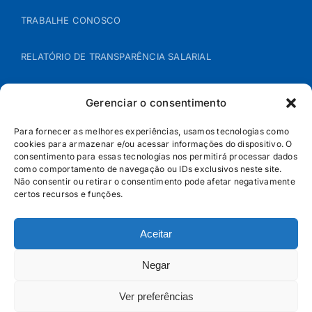
TRABALHE CONOSCO
RELATÓRIO DE TRANSPARÊNCIA SALARIAL
ÁREA DO REPRESENTANTE – B2B
Gerenciar o consentimento
POLÍTICA DE COOKIES
Para fornecer as melhores experiências, usamos tecnologias como
cookies para armazenar e/ou acessar informações do dispositivo. O
consentimento para essas tecnologias nos permitirá processar dados
POLÍTICA DE PRIVACIDADE
como comportamento de navegação ou IDs exclusivos neste site.
Não consentir ou retirar o consentimento pode afetar negativamente
certos recursos e funções.
Aceitar
Negar
Ver preferências
© Jandaia - 2026 · Todos os direitos reservados | SAC