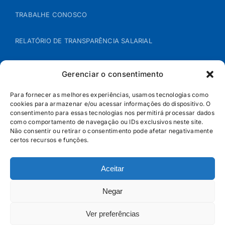
TRABALHE CONOSCO
RELATÓRIO DE TRANSPARÊNCIA SALARIAL
ÁREA DO REPRESENTANTE – B2B
Gerenciar o consentimento
POLÍTICA DE COOKIES
Para fornecer as melhores experiências, usamos tecnologias como
cookies para armazenar e/ou acessar informações do dispositivo. O
consentimento para essas tecnologias nos permitirá processar dados
POLÍTICA DE PRIVACIDADE
como comportamento de navegação ou IDs exclusivos neste site.
Não consentir ou retirar o consentimento pode afetar negativamente
certos recursos e funções.
Aceitar
Negar
Ver preferências
© Jandaia - 2026 · Todos os direitos reservados | SAC