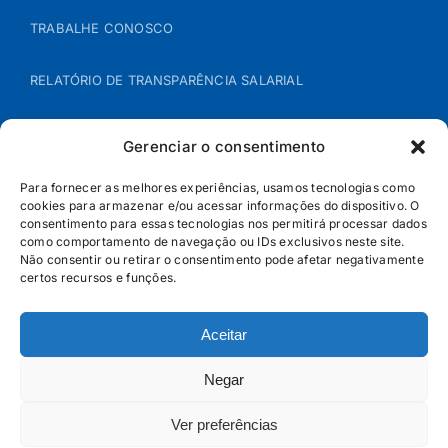
TRABALHE CONOSCO
RELATÓRIO DE TRANSPARÊNCIA SALARIAL
ÁREA DO REPRESENTANTE – B2B
Gerenciar o consentimento
POLÍTICA DE COOKIES
Para fornecer as melhores experiências, usamos tecnologias como
cookies para armazenar e/ou acessar informações do dispositivo. O
consentimento para essas tecnologias nos permitirá processar dados
POLÍTICA DE PRIVACIDADE
como comportamento de navegação ou IDs exclusivos neste site.
Não consentir ou retirar o consentimento pode afetar negativamente
certos recursos e funções.
Aceitar
Negar
Ver preferências
© Jandaia - 2026 · Todos os direitos reservados | SAC