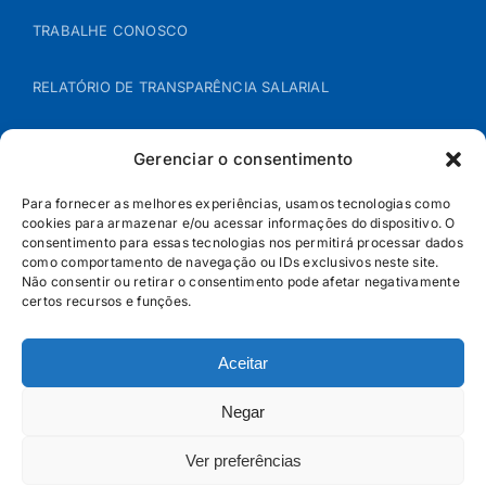
TRABALHE CONOSCO
RELATÓRIO DE TRANSPARÊNCIA SALARIAL
ÁREA DO REPRESENTANTE – B2B
Gerenciar o consentimento
POLÍTICA DE COOKIES
Para fornecer as melhores experiências, usamos tecnologias como
cookies para armazenar e/ou acessar informações do dispositivo. O
consentimento para essas tecnologias nos permitirá processar dados
POLÍTICA DE PRIVACIDADE
como comportamento de navegação ou IDs exclusivos neste site.
Não consentir ou retirar o consentimento pode afetar negativamente
certos recursos e funções.
Aceitar
Negar
Ver preferências
© Jandaia - 2026 · Todos os direitos reservados | SAC