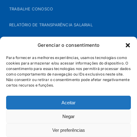
TRABALHE CONOSCO
RELATÓRIO DE TRANSPARÊNCIA SALARIAL
ÁREA DO REPRESENTANTE – B2B
Gerenciar o consentimento
POLÍTICA DE COOKIES
Para fornecer as melhores experiências, usamos tecnologias como
cookies para armazenar e/ou acessar informações do dispositivo. O
consentimento para essas tecnologias nos permitirá processar dados
POLÍTICA DE PRIVACIDADE
como comportamento de navegação ou IDs exclusivos neste site.
Não consentir ou retirar o consentimento pode afetar negativamente
certos recursos e funções.
Aceitar
Negar
Ver preferências
© Jandaia - 2026 · Todos os direitos reservados | SAC